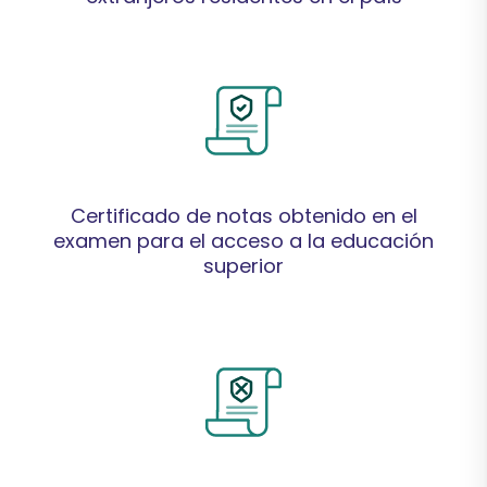
Ve
en línea o revisa toda la
Servicio
al
Información
Servicio
Certificado de notas obtenido en el
Información
examen para el acceso a la educación
superior
Ve
en línea o revisa toda la
Servicio
al
Información
Servicio