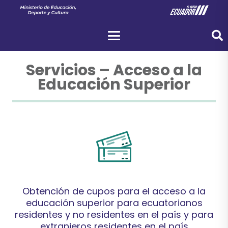
Servicios – Acceso a la
Educación Superior
Ve
en línea o revisa toda la
Servicio
al
Información
Servicio
Obtención de cupos para el acceso a la
educación superior para ecuatorianos
Información
residentes y no residentes en el país y para
extranjeros residentes en el país