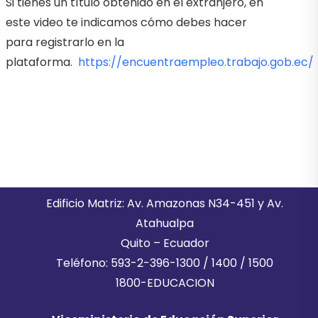
Si tienes un título obtenido en el extranjero, en
este video te indicamos cómo debes hacer
para registrarlo en la
plataforma.
https://encuentraempleo.trabajo.gob.ec/
Edificio Matriz: Av. Amazonas N34-451 y Av.
Atahualpa
Quito – Ecuador
Teléfono: 593-2-396-1300 / 1400 / 1500
1800-EDUCACION