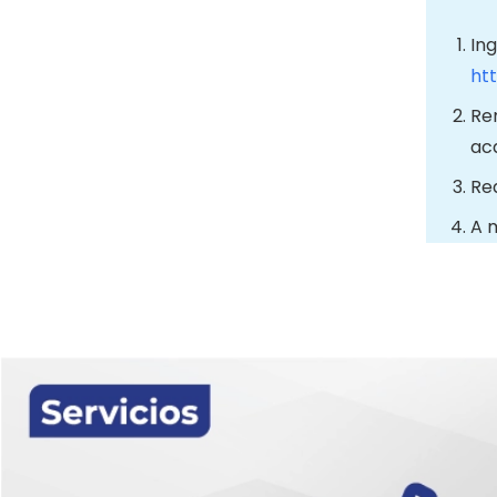
Ing
ht
Re
aca
Rea
A m