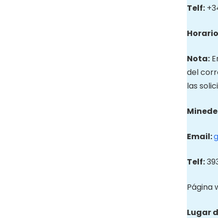
Telf:
+34
Horario
Nota:
En
del cor
las soli
Minede
Email:
Telf:
393
Página 
Lugar d