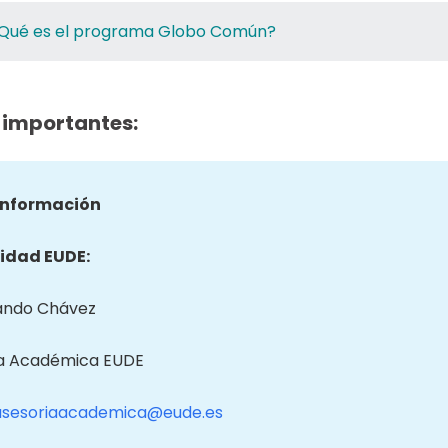
Qué es el programa Globo Común?
 importantes:
información
idad EUDE:
ando Chávez
a Académica EUDE
asesoriaacademica@eude.es