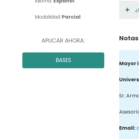
Idioma:
Español
¿
Modalidad:
Parcial
Notas
APLICAR AHORA:
BASES
Mayor 
Univers
Sr. Arm
Asesorí
Email: