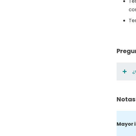
Te
con
Te
Pregu
¿
Notas
Mayor 