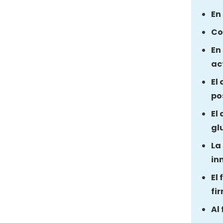
En
Co
En
ac
El
po
El
gl
La
in
El
fi
Al