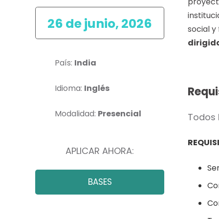
proyect
instituc
26 de junio, 2026
social y
dirigid
País:
India
Idioma:
Inglés
Requi
Modalidad:
Presencial
Todos 
REQUIS
APLICAR AHORA:
Ser
BASES
Co
Con