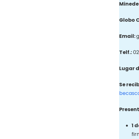
Minede
Globo
Email
:
Telf.:
02
Lugar d
Se reci
becasc
Present
1 
fir