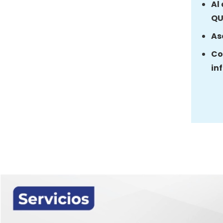
Al
QU
As
Co
in