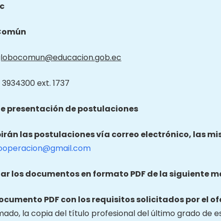
c
Común
globocomun@educacion.gob.ec
 3934300 ext. 1737
e presentación de postulaciones
birán las postulaciones vía correo electrónico, las m
ooperacion@gmail.com
ar los documentos en formato PDF de la siguiente m
documento PDF con los requisitos solicitados por el of
mado, la copia del título profesional del último grado de e