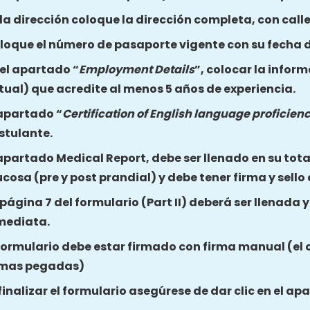
 la dirección coloque la dirección completa, con call
loque el número de pasaporte vigente con su fecha d
 el apartado “
Employment Details
”, colocar la inform
tual) que acredite al menos 5 años de experiencia.
 apartado “
Certification of English language proficien
stulante.
 apartado Medical Report, debe ser llenado en su total
ucosa (pre y post prandial) y debe tener firma y sello
 página 7 del formulario (Part II) deberá ser llenada 
mediata.
 formulario debe estar firmado con firma manual (el 
rmas pegadas)
 finalizar el formulario asegúrese de dar clic en el a