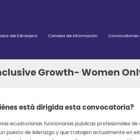
ulos del Extranjero
Canales de Información
Convocatorias
Inclusive Growth- Women Onl
iénes está dirigida esta convocatoria?
as ecuatorianas funcionarias públicas profesionales de ni
un puesto de liderazgo y que trabajen actualmente en ela