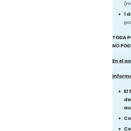
(mí
1 
pos
TODA P
NO POD
En el 
Informa
El
de
au
Co
Co