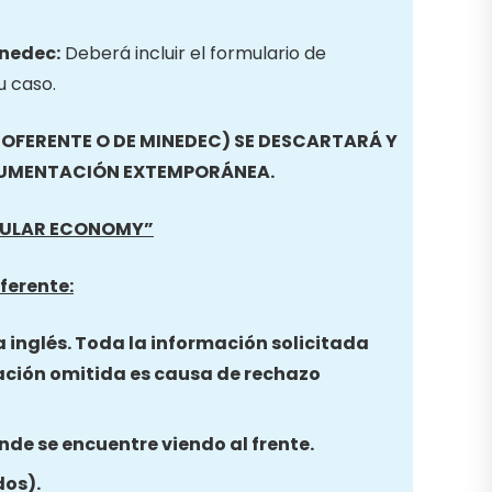
inedec:
Deberá incluir el formulario de
u caso.
FERENTE O DE MINEDEC) SE DESCARTARÁ Y
CUMENTACIÓN EXTEMPORÁNEA.
IRCULAR ECONOMY
”
ferente:
a inglés. Toda la información solicitada
ación omitida es causa de rechazo
nde se encuentre viendo al frente.
dos).