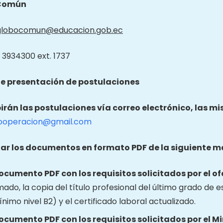
Común
globocomun@educacion.gob.ec
 3934300 ext. 1737
e presentación de postulaciones
birán las postulaciones vía correo electrónico, las m
ooperacion@gmail.com
ar los documentos en formato PDF de la siguiente m
documento PDF con los requisitos solicitados por el of
mado, la copia del título profesional del último grado de e
nimo nivel B2) y el certificado laboral actualizado.
documento PDF con los requisitos solicitados por el M