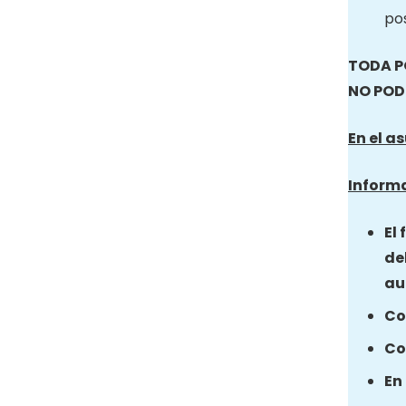
pos
TODA P
NO POD
En el a
Informa
El
de
au
Co
Co
En