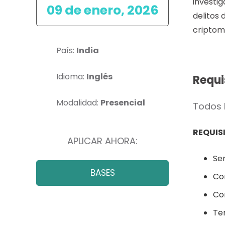
investig
09 de enero, 2026
delitos 
criptom
País:
India
Idioma:
Inglés
Requi
Modalidad:
Presencial
Todos 
REQUIS
APLICAR AHORA:
Se
BASES
Co
Con
Te