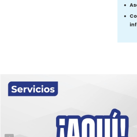
As
Co
in