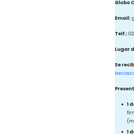
Globo
Email
:
Telf.:
02
Lugar d
Se reci
becasc
Present
1 
fir
(mí
1 