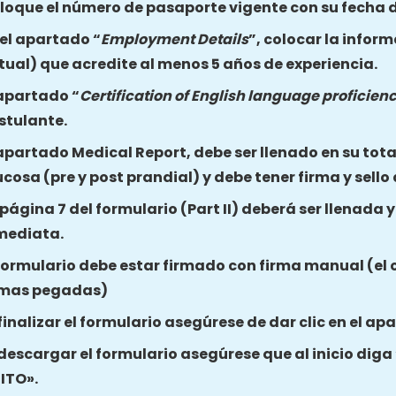
loque el número de pasaporte vigente con su fecha d
 el apartado “
Employment Details
”, colocar la inform
tual) que acredite al menos 5 años de experiencia.
 apartado “
Certification of English language proficien
stulante.
 apartado Medical Report, debe ser llenado en su total
ucosa (pre y post prandial) y debe tener firma y sello
 página 7 del formulario (Part II) deberá ser llenada 
mediata.
 formulario debe estar firmado con firma manual (el 
rmas pegadas)
 finalizar el formulario asegúrese de dar clic en el a
 descargar el formulario asegúrese que al inicio dig
ITO».