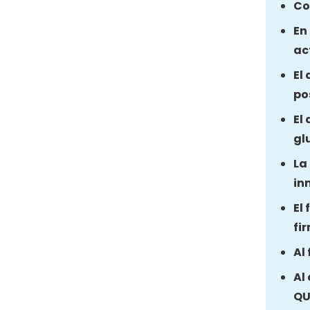
Co
En
ac
El
po
El
gl
La
in
El
fi
Al
Al
QU