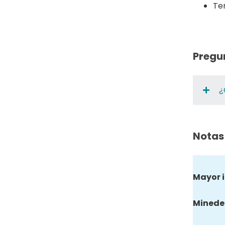
Te
Pregu
¿
Notas
Mayor 
Minede