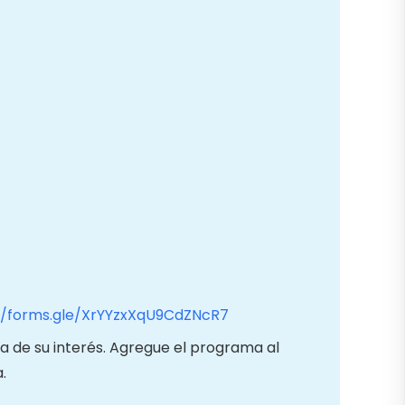
//forms.gle/XrYYzxXqU9CdZNcR7
a de su interés. Agregue el programa al
.