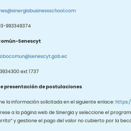
nes@sinergiabusinessschool.com
593-993349374
Común-Senescyt
lobocomun@senescyt.gob.ec
2 3934300 ext 1737
e presentación de postulaciones
ne la información solicitada en el siguiente enlace:
https:
rese a la página web de Sinergia y seleccione el program
rrito” y gestione el pago del valor no cubierto por la beca