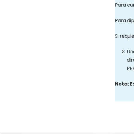
Para cur
Para di
Si requ
Un
di
PE
Nota: E