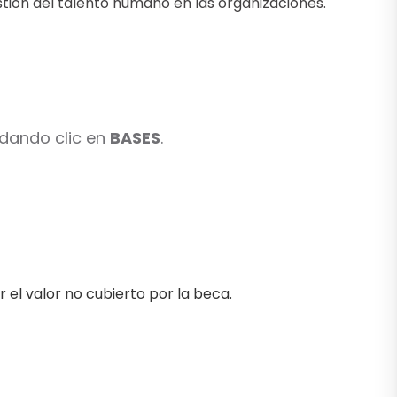
tión del talento humano en las organizaciones.
 dando clic en
BASES
.
el valor no cubierto por la beca.