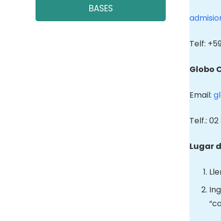
BASES
admisio
Telf: +
Globo 
Email:
g
Telf.: 0
Lugar d
Lle
Ing
“ca