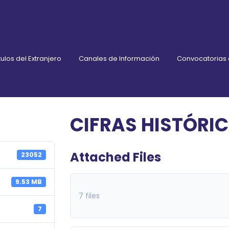
ulos del Extranjero
Canales de Información
Convocatorias
CIFRAS HISTÓRI
Attached Files
23052
9.53 MB
7 files
7