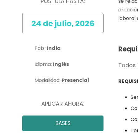
POSTULA HASTA:
se relac
creació
laboral 
24 de julio, 2026
Requi
País:
India
Idioma:
Inglés
Todos 
Modalidad:
Presencial
REQUIS
Se
APLICAR AHORA:
Co
Con
BASES
Te