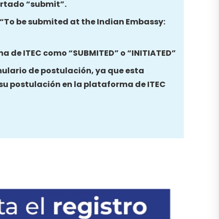
partado “submit”.
a “To be submited at the Indian Embassy:
ma de ITEC como “SUBMITED” o “INITIATED”
mulario de postulación, ya que esta
 su postulación en la plataforma de ITEC