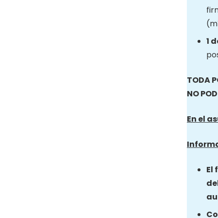
fir
(mí
1 
pos
TODA P
NO POD
En el a
Informa
El
de
au
Co