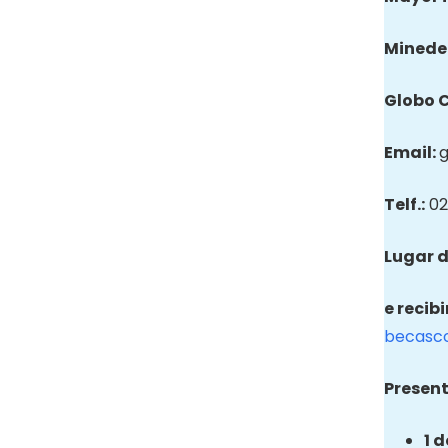
Minede
Globo
Email
:
Telf.:
02
Lugar d
e recib
becasc
Present
1 