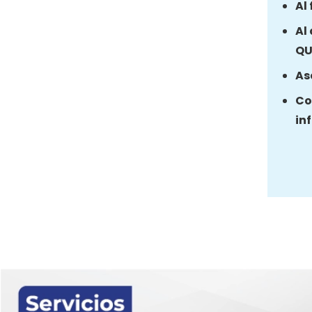
Al
Al
QU
As
Co
in