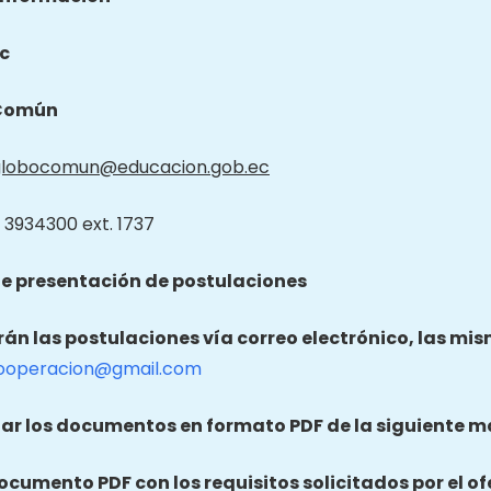
c
Común
globocomun@educacion.gob.ec
 3934300 ext. 1737
e presentación de postulaciones
irán las postulaciones vía correo electrónico, las mi
ooperacion@gmail.com
ar los documentos en formato PDF de la siguiente m
documento PDF con los requisitos solicitados por el of