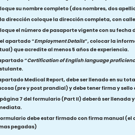
loque su nombre completo (dos nombres, dos apelli
 la dirección coloque la dirección completa, con call
loque el número de pasaporte vigente con su fecha d
 el apartado “
Employment Details
”, colocar la inform
tual) que acredite al menos 5 años de experiencia.
 apartado “
Certification of English language proficien
stulante.
 apartado Medical Report, debe ser llenado en su total
ucosa (pre y post prandial) y debe tener firma y sello
 página 7 del formulario (Part II) deberá ser llenada 
mediata.
 formulario debe estar firmado con firma manual (el 
rmas pegadas)