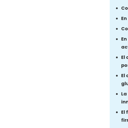
Co
En
Co
En
ac
El
po
El
gl
La
in
El
fi