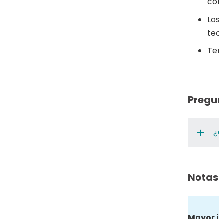
con
Lo
tec
Te
Pregu
¿
Notas
Mayor 