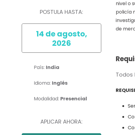
nivel o
POSTULA HASTA:
policía 
investig
de merc
14 de agosto,
2026
Requi
País:
India
Todos 
Idioma:
Inglés
REQUIS
Modalidad:
Presencial
Se
Co
APLICAR AHORA:
Con