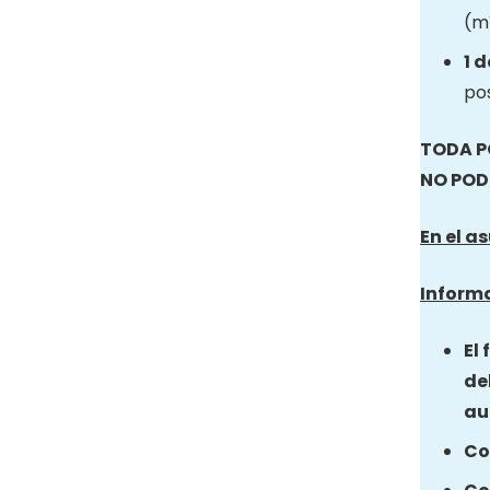
(mí
1 
pos
TODA P
NO POD
En el a
Informa
El
de
au
Co