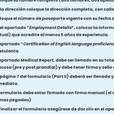
loque su nombre completo (dos nombres, dos apelli
 la dirección coloque la dirección completa, con call
loque el número de pasaporte vigente con su fecha d
 el apartado “
Employment Details
”, colocar la inform
tual) que acredite al menos 5 años de experiencia.
 apartado “
Certification of English language proficien
stulante.
 apartado Medical Report, debe ser llenado en su total
ucosa (pre y post prandial) y debe tener firma y sello
 página 7 del formulario (Part II) deberá ser llenada 
mediata.
 formulario debe estar firmado con firma manual (el 
rmas pegadas)
 finalizar el formulario asegúrese de dar clic en el a