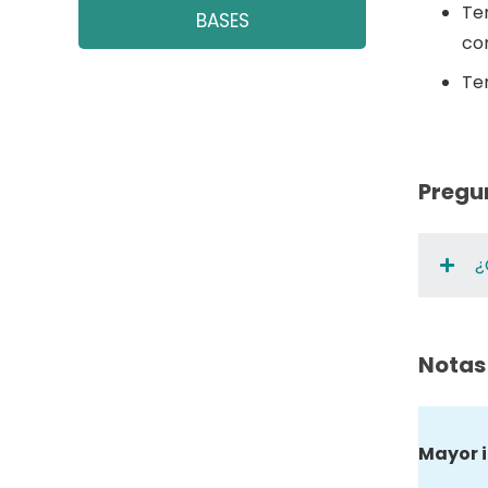
Te
BASES
con
Te
Pregu
¿
Notas
Mayor 