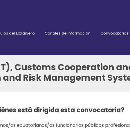
ulos del Extranjero
Canales de Información
Convocatorias
(IWT), Customs Cooperation a
n and Risk Management Sys
iénes está dirigida esta convocatoria?
os/as ecuatorianos/as funcionarios públicos profesionale