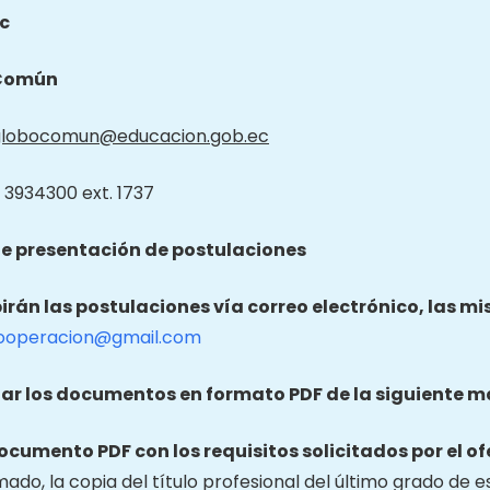
c
Común
globocomun@educacion.gob.ec
 3934300 ext. 1737
e presentación de postulaciones
birán las postulaciones vía correo electrónico, las m
ooperacion@gmail.com
ar los documentos en formato PDF de la siguiente m
documento PDF con los requisitos solicitados por el of
mado, la copia del título profesional del último grado de e