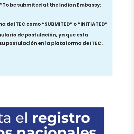
a “To be submited at the Indian Embassy:
ma de ITEC como “SUBMITED” o “INITIATED”
mulario de postulación, ya que esta
su postulación en la plataforma de ITEC.