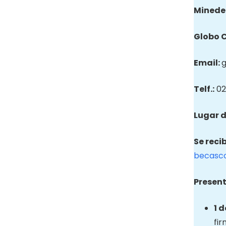
Minede
Globo
Email
:
Telf.:
02
Lugar d
Se reci
becasc
Present
1 
fir