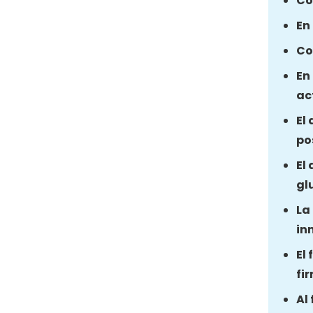
Co
En
Co
En
ac
El
po
El
gl
La
in
El
fi
Al