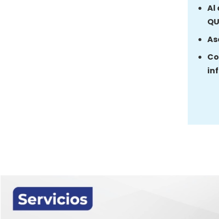
Al
QU
As
Co
in