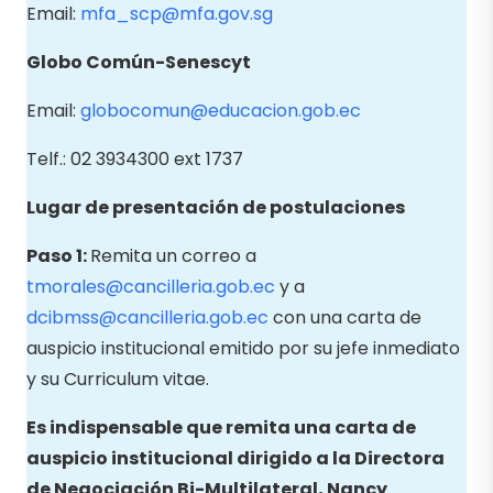
Email:
mfa_scp@mfa.gov.sg
Globo Común-Senescyt
Email:
globocomun@educacion.gob.ec
Telf.: 02 3934300 ext 1737
Lugar de presentación de postulaciones
Paso 1:
Remita un correo a
tmorales@cancilleria.gob.ec
y a
dcibmss@cancilleria.gob.ec
con una carta de
auspicio institucional emitido por su jefe inmediato
y su Curriculum vitae.
Es indispensable que remita una carta de
auspicio institucional dirigido a la Directora
de Negociación Bi-Multilateral, Nancy