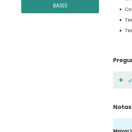
BASES
Con
Te
Te
Pregu
¿
Notas
Mayor 