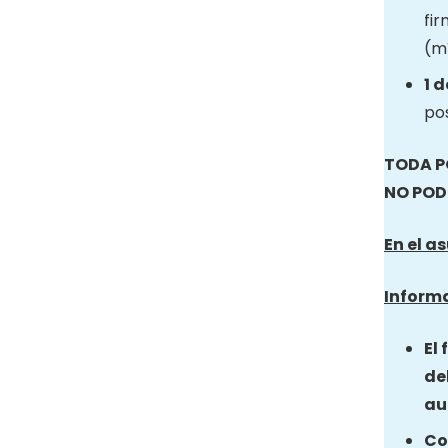
fir
(mí
1 
pos
TODA P
NO POD
En el a
Informa
El
de
au
Co