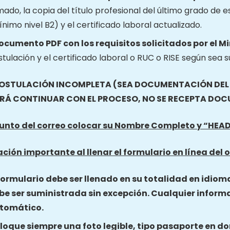
mado, la copia del título profesional del último grado de e
nimo nivel B2) y el certificado laboral actualizado.
documento PDF con los requisitos solicitados por el M
tulación y el certificado laboral o RUC o RISE según sea s
OSTULACIÓN INCOMPLETA (SEA DOCUMENTACIÓN DEL O
RÁ CONTINUAR CON EL PROCESO, NO SE RECEPTA DO
sunto del correo colocar su Nombre Completo y “HEA
ción importante al llenar el formulario en línea del o
 formulario debe ser llenado en su totalidad en idiom
be ser suministrada sin excepción. Cualquier inform
tomático.
loque siempre una foto legible, tipo pasaporte en do