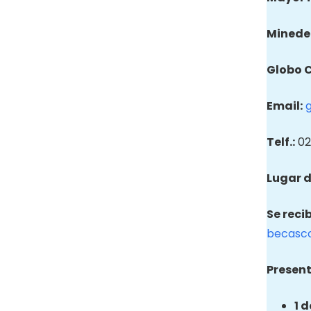
Minede
Globo
Email
:
Telf.:
02
Lugar d
Se reci
becasc
Present
1 