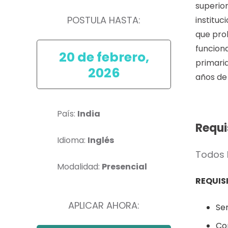
superio
POSTULA HASTA:
institu
que pro
funciona
20 de febrero,
primaria
2026
años de
País:
India
Requi
Idioma:
Inglés
Todos 
Modalidad:
Presencial
REQUIS
APLICAR AHORA:
Se
Co