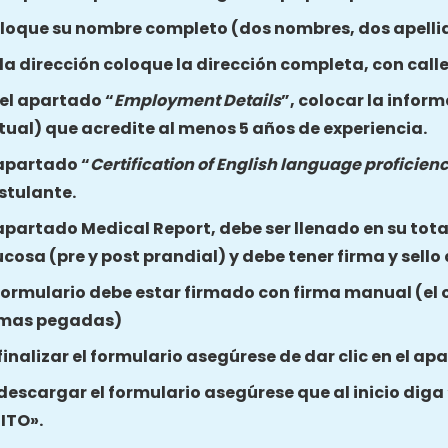
loque su nombre completo (dos nombres, dos apelli
 la dirección coloque la dirección completa, con call
 el apartado “
Employment Details
”, colocar la inform
tual) que acredite al menos 5 años de experiencia.
 apartado “
Certification of English language proficien
stulante.
 apartado Medical Report, debe ser llenado en su total
ucosa (pre y post prandial) y debe tener firma y sello
 formulario debe estar firmado con firma manual (el 
rmas pegadas)
 finalizar el formulario asegúrese de dar clic en el a
 descargar el formulario asegúrese que al inicio dig
ITO».