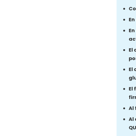
Co
En
En
ac
El
po
El
gl
El
fi
Al
Al
QU