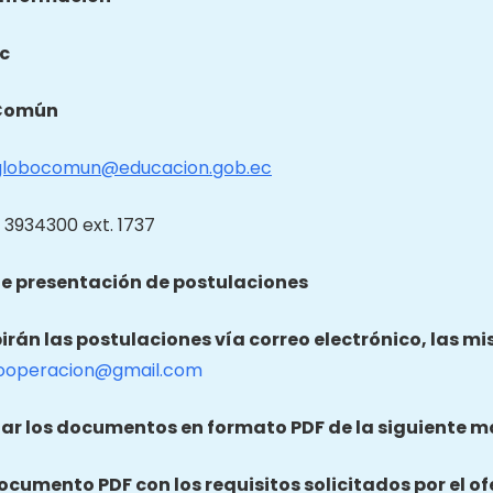
c
Común
globocomun@educacion.gob.ec
 3934300 ext. 1737
e presentación de postulaciones
birán las postulaciones vía correo electrónico, las m
ooperacion@gmail.com
ar los documentos en formato PDF de la siguiente m
documento PDF con los requisitos solicitados por el of