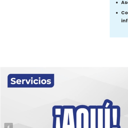
As
Co
in