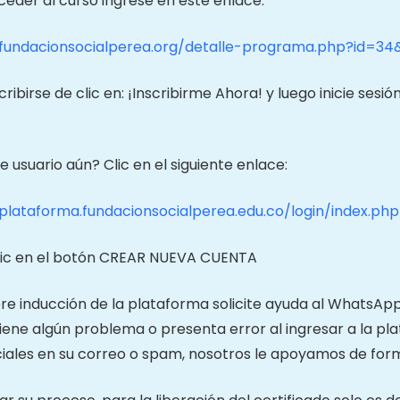
eder al curso ingrese en este enlace:
/fundacionsocialperea.org/detalle-programa.php?id=34&
cribirse de clic en: ¡Inscribirme Ahora! y luego inicie se
e usuario aún? Clic en el siguiente enlace:
/plataforma.fundacionsocialperea.edu.co/login/index.php
lic en el botón CREAR NUEVA CUENTA
iere inducción de la plataforma solicite ayuda al WhatsA
 tiene algún problema o presenta error al ingresar a la pl
iales en su correo o spam, nosotros le apoyamos de for