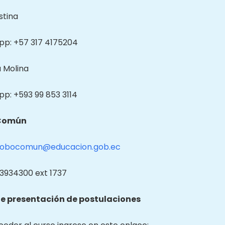
stina
p: +57 317 4175204
a Molina
p: +593 99 853 3114
Común
lobocomun@educacion.gob.ec
2 3934300 ext 1737
e presentación de postulaciones