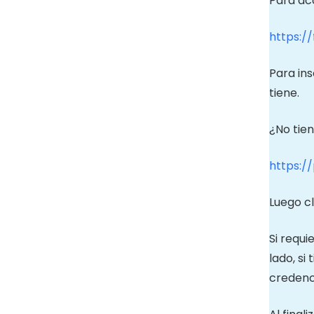
Para acc
https:/
Para ins
tiene.
¿No tien
https:/
Luego c
Si requ
lado, si
credenc