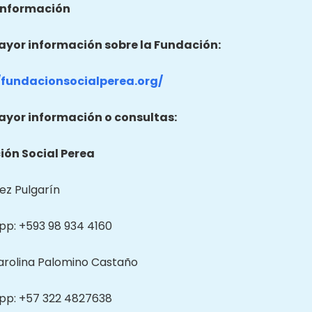
información
yor información sobre la Fundación:
/fundacionsocialperea.org/
yor información o consultas:
ón Social Perea
ez Pulgarín
p: +593 98 934 4160
arolina Palomino Castaño
p: +57 322 4827638