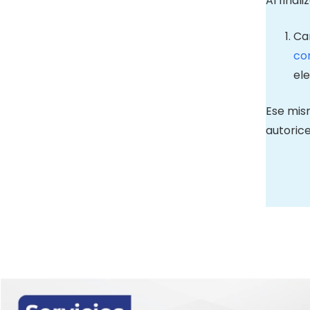
Al final
Can
co
ele
Ese mis
autorice