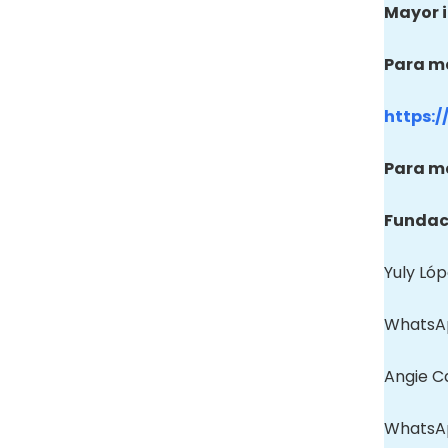
Mayor 
Para ma
https:/
Para ma
Fundaci
Yuly Lóp
WhatsAp
Angie C
WhatsAp