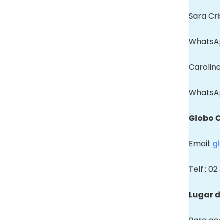
Sara Cri
WhatsAp
Carolin
WhatsAp
Globo 
Email:
g
Telf.: 0
Lugar d