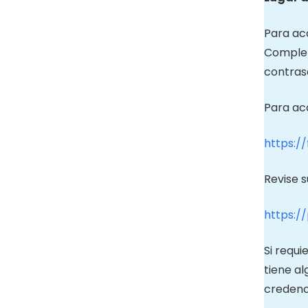
Para acc
Complete
contras
Para acc
https:/
Revise s
https:/
Si requi
tiene al
credenc