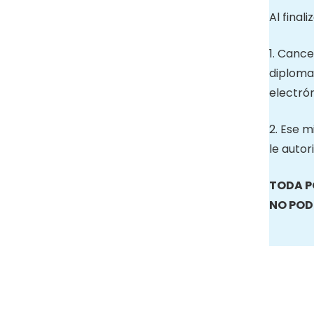
Al final
1. Cance
diploma
electrón
2. Ese 
le autor
TODA P
NO POD