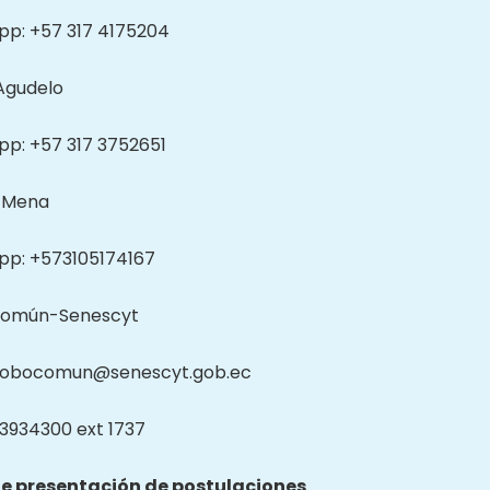
p: +57 317 4175204
Agudelo
p: +57 317 3752651
a Mena
p: +573105174167
Común-Senescyt
globocomun@senescyt.gob.ec
2 3934300 ext 1737
e presentación de postulaciones