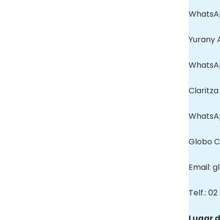
WhatsAp
Yurany 
WhatsAp
Claritz
WhatsAp
Globo 
Email: 
Telf.: 0
Lugar d