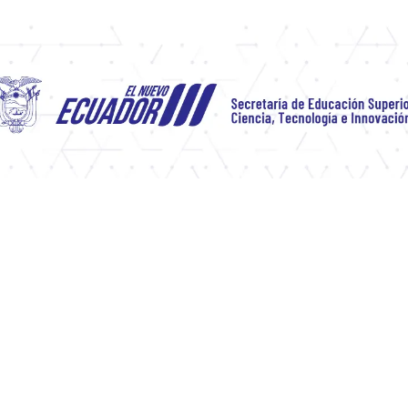
Inicio
Servicios
Reconocimiento de Títulos del Extranjero
Canales de Información
Convocatorias de Becas
Investigación Científica
Preguntas Frecuentes