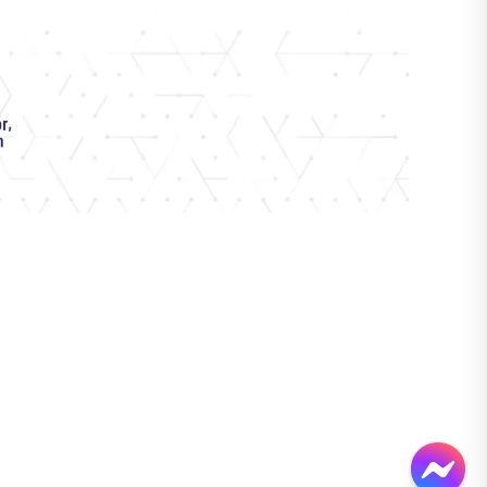
Edificio Matriz: Av. Amazonas N34-451 y Av.
Atahualpa
Quito – Ecuador
Teléfono: 593-2-396-1300 / 1400 / 1500
1800-EDUCACION
Viceministerio de Educación Superior
Alpallana E7-183 entre Av. Diego de Almagro y
Whymper
Código Postal: 1701518
Quito-Euador