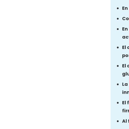
En
Co
En
ac
El
po
El
gl
La
in
El
fi
Al