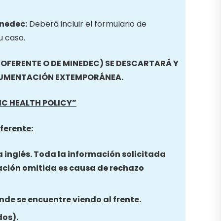
inedec:
Deberá incluir el formulario de
u caso.
FERENTE O DE MINEDEC) SE DESCARTARÁ Y
CUMENTACIÓN EXTEMPORÁNEA.
LIC HEALTH POLICY
”
ferente:
a inglés. Toda la información solicitada
ación omitida es causa de rechazo
nde se encuentre viendo al frente.
dos).