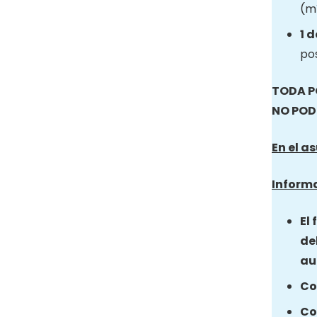
(mí
1 
pos
TODA P
NO POD
En el a
Informa
El
de
au
Co
Co