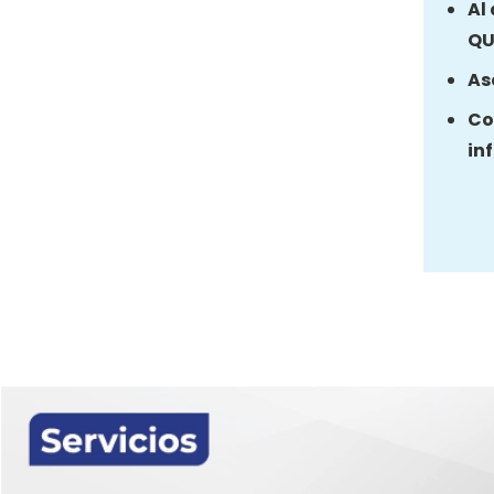
Al
QU
As
Co
in