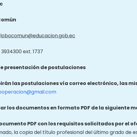
c
Común
globocomun@educacion.gob.ec
 3934300 ext. 1737
e presentación de postulaciones
birán las postulaciones vía correo electrónico, las m
ooperacion@gmail.com
ar los documentos en formato PDF de la siguiente m
documento PDF con los requisitos solicitados por el of
mado, la copia del título profesional del último grado de e