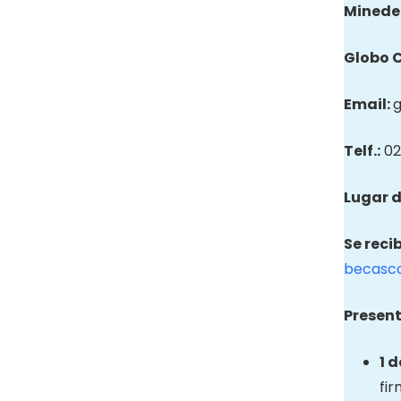
Minede
Globo
Email
:
Telf.:
02
Lugar d
Se reci
becasc
Present
1 
fir