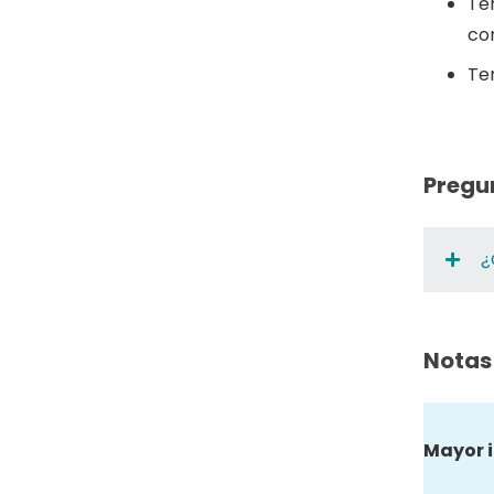
Te
con
Te
Pregu
¿
Notas
Mayor 