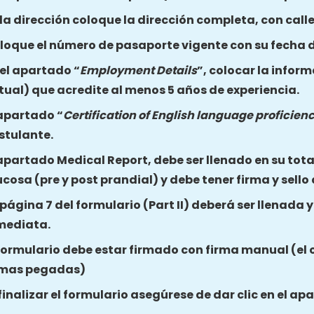
 la dirección coloque la dirección completa, con call
loque el número de pasaporte vigente con su fecha d
 el apartado “
Employment Details
”, colocar la inform
tual) que acredite al menos 5 años de experiencia.
 apartado “
Certification of English language proficien
stulante.
 apartado Medical Report, debe ser llenado en su total
ucosa (pre y post prandial) y debe tener firma y sello
 página 7 del formulario (Part II) deberá ser llenada 
mediata.
 formulario debe estar firmado con firma manual (el 
rmas pegadas)
 finalizar el formulario asegúrese de dar clic en el a