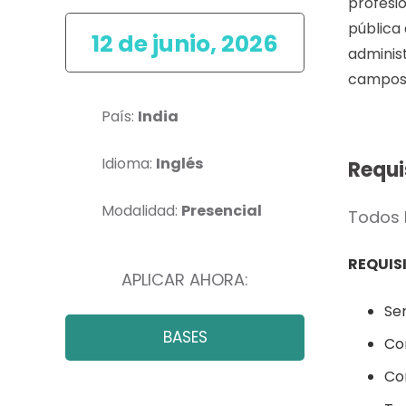
profesi
pública 
12 de junio, 2026
administ
campos 
País:
India
Idioma:
Inglés
Requi
Modalidad:
Presencial
Todos 
REQUIS
APLICAR AHORA:
Ser
BASES
Co
Con