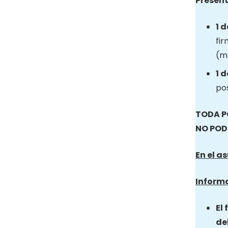
Present
1 
fir
(mí
1 
pos
TODA P
NO POD
En el a
Informa
El
de