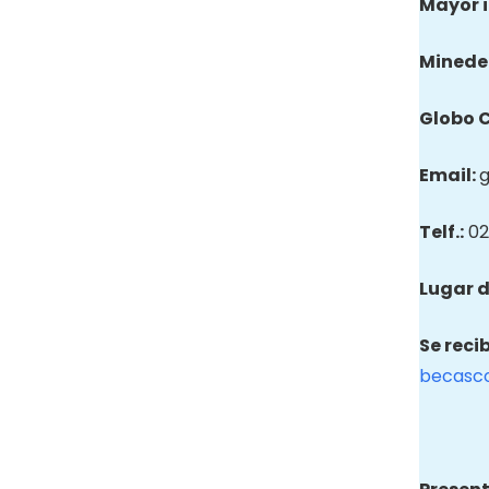
Mayor 
Minede
Globo
Email
:
Telf.:
02
Lugar d
Se reci
becasc