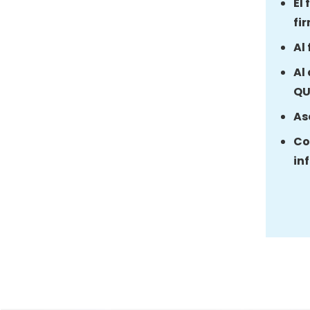
El
fi
Al
Al
QU
As
Co
in