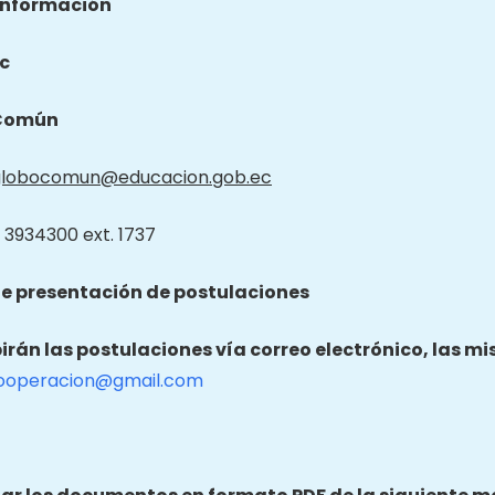
información
c
Común
globocomun@educacion.gob.ec
 3934300 ext. 1737
e presentación de postulaciones
birán las postulaciones vía correo electrónico, las m
ooperacion@gmail.com