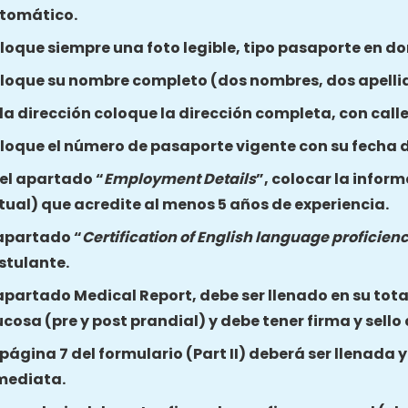
tomático.
loque siempre una foto legible, tipo pasaporte en do
loque su nombre completo (dos nombres, dos apelli
 la dirección coloque la dirección completa, con call
loque el número de pasaporte vigente con su fecha d
 el apartado “
Employment Details
”, colocar la inform
tual) que acredite al menos 5 años de experiencia.
 apartado “
Certification of English language proficien
stulante.
 apartado Medical Report, debe ser llenado en su total
ucosa (pre y post prandial) y debe tener firma y sello
 página 7 del formulario (Part II) deberá ser llenada 
mediata.