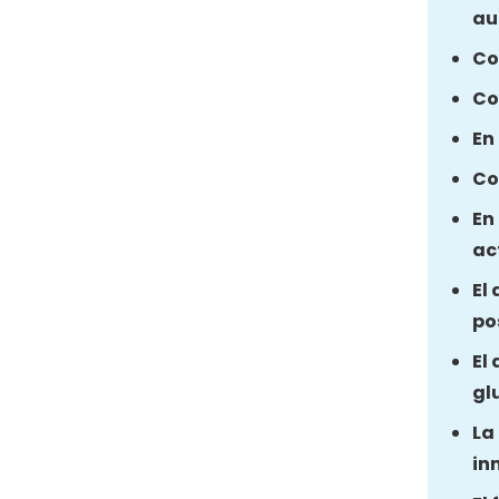
au
Co
Co
En
Co
En
ac
El
po
El
gl
La
in