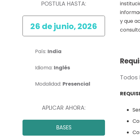
POSTULA HASTA:
instituc
informa
y que a
26 de junio, 2026
consult
País:
India
Requi
Idioma:
Inglés
Todos 
Modalidad:
Presencial
REQUIS
APLICAR AHORA:
Se
Co
BASES
Con