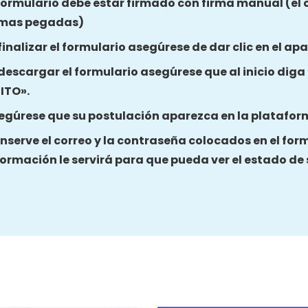
 formulario debe estar firmado con firma manual (el 
rmas pegadas)
 finalizar el formulario asegúrese de dar clic en el a
 descargar el formulario asegúrese que al inicio dig
ITO».
egúrese que su postulación aparezca en la platafor
nserve el correo y la contraseña colocados en el for
formación le servirá para que pueda ver el estado de