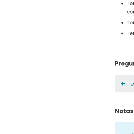
Te
con
Te
Te
Pregu
¿
Notas