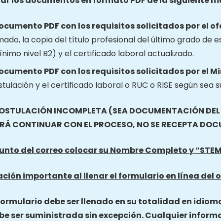
ar los documentos en formato PDF de la siguiente m
documento PDF con los requisitos solicitados por el of
mado, la copia del título profesional del último grado de e
nimo nivel B2) y el certificado laboral actualizado.
documento PDF con los requisitos solicitados por el M
tulación y el certificado laboral o RUC o RISE según sea s
OSTULACIÓN INCOMPLETA (SEA DOCUMENTACIÓN DEL O
RÁ CONTINUAR CON EL PROCESO, NO SE RECEPTA DO
sunto del correo colocar su Nombre Completo y “ST
ción importante al llenar el formulario en línea del o
 formulario debe ser llenado en su totalidad en idiom
be ser suministrada sin excepción. Cualquier inform