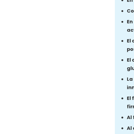
En
Co
En
ac
El
po
El
gl
La
in
El
fi
Al
Al