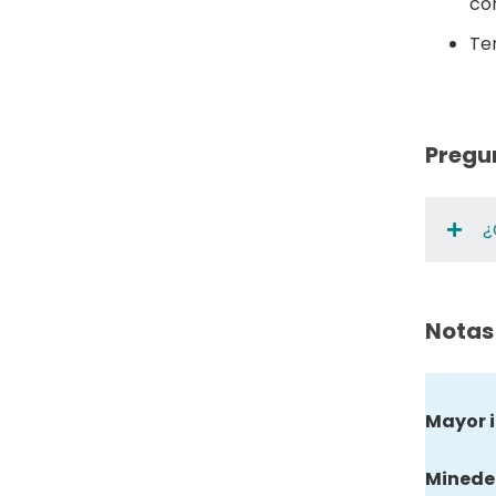
con
Te
Pregu
¿
Notas
Mayor 
Minede