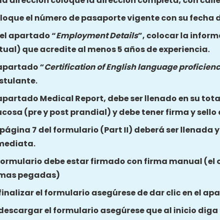
 la dirección coloque la dirección completa, con call
loque el número de pasaporte vigente con su fecha d
 el apartado “
Employment Details
”, colocar la inform
tual) que acredite al menos 5 años de experiencia.
 apartado “
Certification of English language proficien
stulante.
 apartado Medical Report, debe ser llenado en su total
ucosa (pre y post prandial) y debe tener firma y sello
 página 7 del formulario (Part II) deberá ser llenada 
mediata.
 formulario debe estar firmado con firma manual (el 
rmas pegadas)
 finalizar el formulario asegúrese de dar clic en el a
 descargar el formulario asegúrese que al inicio dig