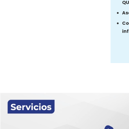
QU
As
Co
in