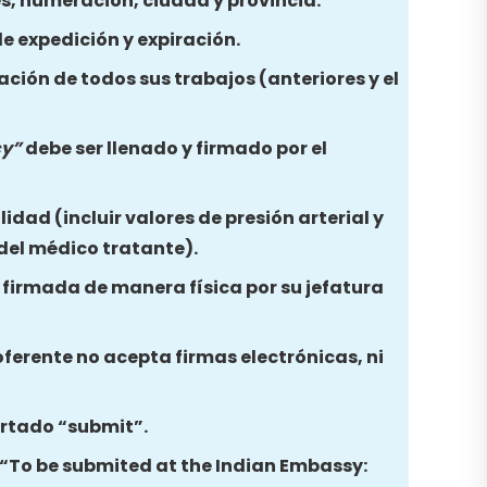
es, numeración, ciudad y provincia.
e expedición y expiración.
ación de todos sus trabajos (anteriores y el
cy”
debe ser llenado y firmado por el
idad (incluir valores de presión arterial y
 del médico tratante).
y firmada de manera física por su jefatura
oferente no acepta firmas electrónicas, ni
partado “submit”.
a “To be submited at the Indian Embassy: