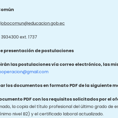
Común
globocomun@educacion.gob.ec
 3934300 ext. 1737
e presentación de postulaciones
birán las postulaciones vía correo electrónico, las m
ooperacion@gmail.com
ar los documentos en formato PDF de la siguiente m
documento PDF con los requisitos solicitados por el of
mado, la copia del título profesional del último grado de e
nimo nivel B2) y el certificado laboral actualizado.