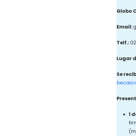
Globo
Email
:
Telf.:
02
Lugar d
Se reci
becasc
Present
1 
fir
(mí