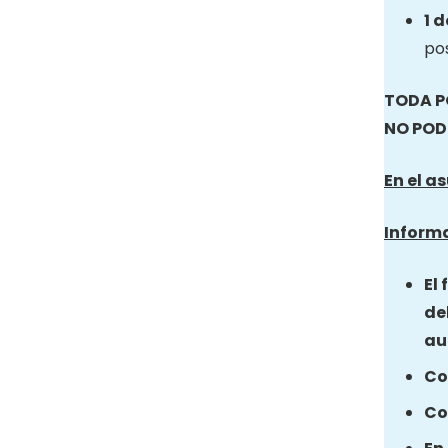
1 
pos
TODA P
NO POD
En el a
Informa
El
de
au
Co
Co