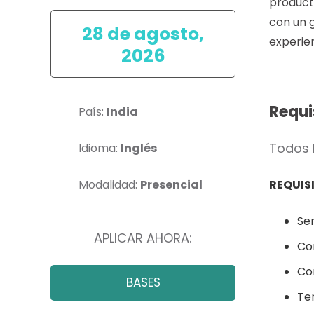
producto
con un 
28 de agosto,
experie
2026
Requi
País:
India
Todos 
Idioma:
Inglés
REQUIS
Modalidad:
Presencial
Se
APLICAR AHORA:
Co
Con
BASES
Te