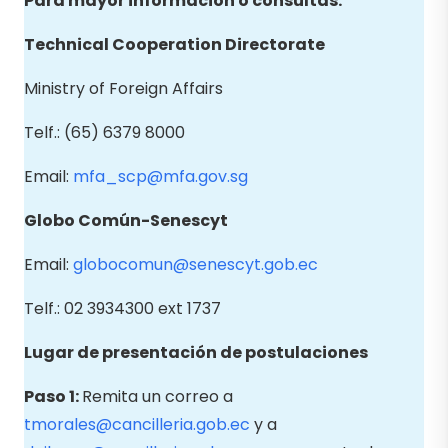
Para mayor información o consultas:
Technical Cooperation Directorate
Ministry of Foreign Affairs
Telf.: (65) 6379 8000
Email:
mfa_scp@mfa.gov.sg
Globo Común-Senescyt
Email:
globocomun@senescyt.gob.ec
Telf.: 02 3934300 ext 1737
Lugar de presentación de postulaciones
Paso 1:
Remita un correo a
tmorales@cancilleria.gob.ec
y a