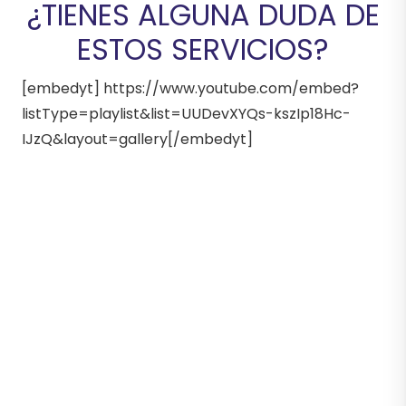
¿TIENES ALGUNA DUDA DE
ESTOS SERVICIOS?
[embedyt] https://www.youtube.com/embed?
listType=playlist&list=UUDevXYQs-kszIp18Hc-
IJzQ&layout=gallery[/embedyt]