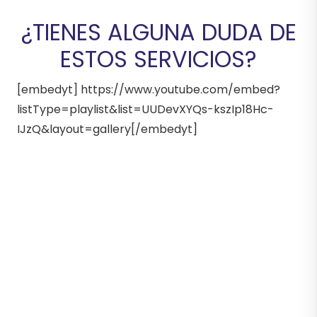
¿TIENES ALGUNA DUDA DE
ESTOS SERVICIOS?
[embedyt] https://www.youtube.com/embed?
listType=playlist&list=UUDevXYQs-kszIp18Hc-
IJzQ&layout=gallery[/embedyt]