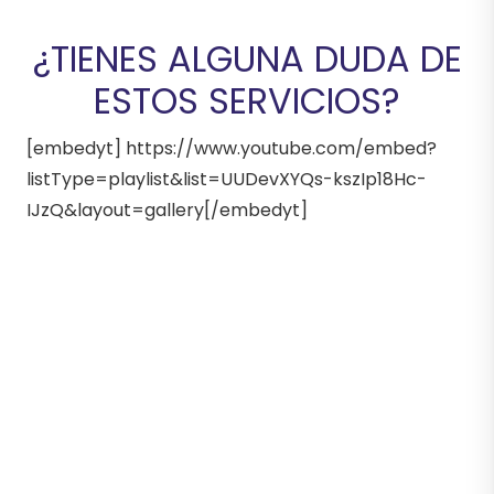
¿TIENES ALGUNA DUDA DE
ESTOS SERVICIOS?
[embedyt] https://www.youtube.com/embed?
listType=playlist&list=UUDevXYQs-kszIp18Hc-
IJzQ&layout=gallery[/embedyt]