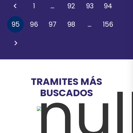
1
…
92
93
94
95
96
97
98
…
156
TRAMITES MÁS
BUSCADOS