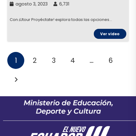
agosto 3, 2023
6,731
Con ¡Utour Proyéctate! explora todas las opciones…
Ver video
1
2
3
4
…
6