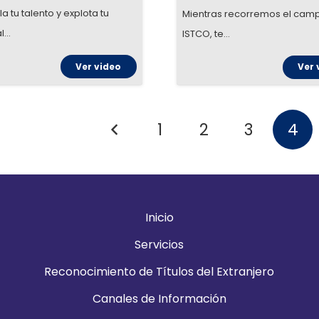
a tu talento y explota tu
Mientras recorremos el camp
al…
ISTCO, te…
Ver video
Ver 
1
2
3
4
Inicio
Servicios
Reconocimiento de Títulos del Extranjero
Canales de Información