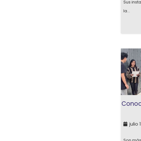
Sus inst
la…
Conoce
julio 
Son más