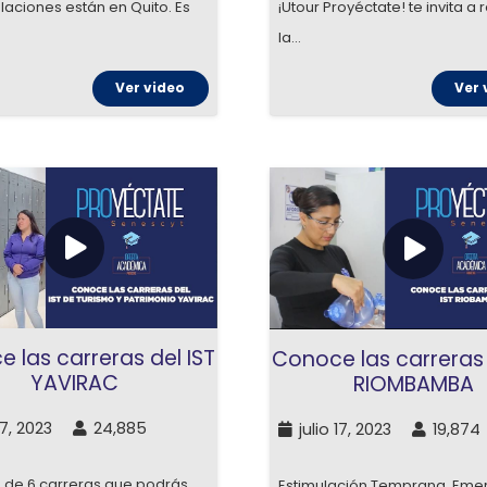
¡Utour Proyéctate! te invita a 
alaciones están en Quito. Es
la…
Ver 
Ver video
 las carreras del IST
Conoce las carreras 
YAVIRAC
RIOMBAMBA
17, 2023
24,885
julio 17, 2023
19,874
 de 6 carreras que podrás…
Estimulación Temprana, Eme